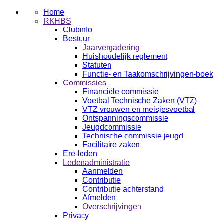
Home
RKHBS
Clubinfo
Bestuur
Jaarvergadering
Huishoudelijk reglement
Statuten
Functie- en Taakomschrijvingen-boek
Commissies
Financiële commissie
Voetbal Technische Zaken (VTZ)
VTZ vrouwen en meisjesvoetbal
Ontspanningscommissie
Jeugdcommissie
Technische commissie jeugd
Facilitaire zaken
Ere-leden
Ledenadministratie
Aanmelden
Contributie
Contributie achterstand
Afmelden
Overschrijvingen
Privacy