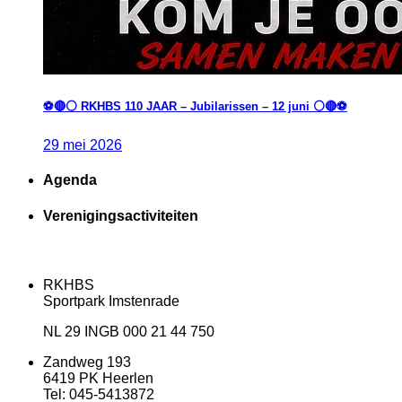
⚽️🔴⚪️ RKHBS 110 JAAR – Jubilarissen – 12 juni ⚪️🔴⚽️
29
mei
2026
Agenda
Verenigingsactiviteiten
RKHBS
Sportpark Imstenrade
NL 29 INGB 000 21 44 750
Zandweg 193
6419 PK Heerlen
Tel: 045-5413872