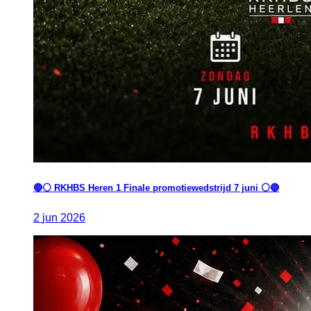
🔴⚪️ RKHBS Heren 1 Finale promotiewedstrijd 7 juni ⚪️🔴
2
jun
2026