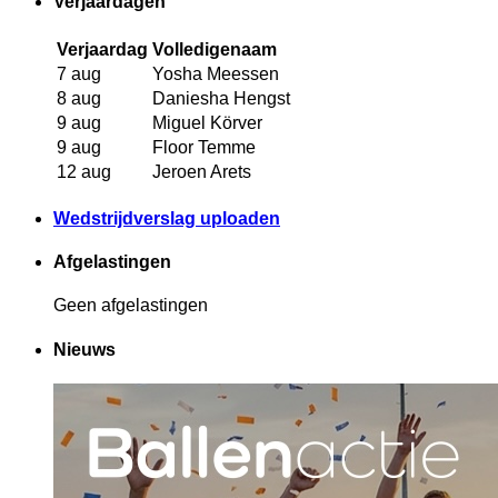
Verjaardagen
Verjaardag
Volledigenaam
7 aug
Yosha Meessen
8 aug
Daniesha Hengst
9 aug
Miguel Körver
9 aug
Floor Temme
12 aug
Jeroen Arets
Wedstrijdverslag uploaden
Afgelastingen
Geen afgelastingen
Nieuws